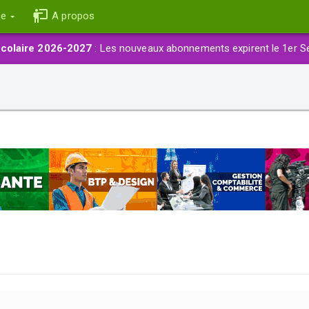
ce
A propos
colaire 2026-2027
: Les nouveaux abonnements expirent le 1er S