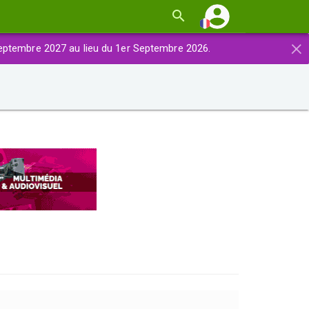
×
eptembre 2027 au lieu du 1er Septembre 2026.