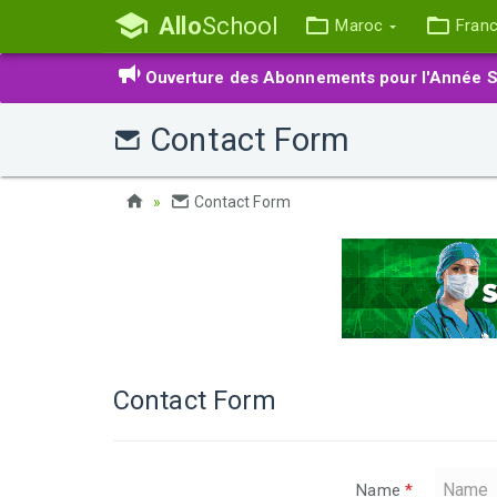
Allo
School
Maroc
Fran
Ouverture des Abonnements pour l'Année S
Contact Form
Contact Form
Contact Form
Name
*