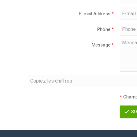
E-mail Address
*
Phone
*
Message
*
*
Champs
SO