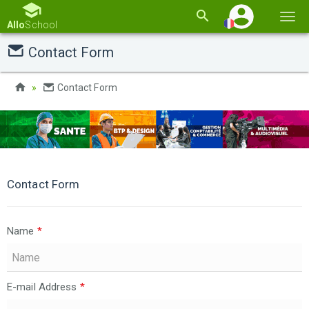
Basc
Allo
School
la
Contact Form
navi
Contact Form
Contact Form
Name
*
E-mail Address
*