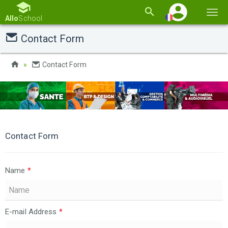
Basc
Allo
School
la
Contact Form
navi
Contact Form
Contact Form
Name
*
E-mail Address
*