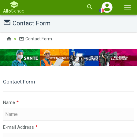
Basc
Allo
School
la
Contact Form
navi
Contact Form
Contact Form
Name
*
E-mail Address
*