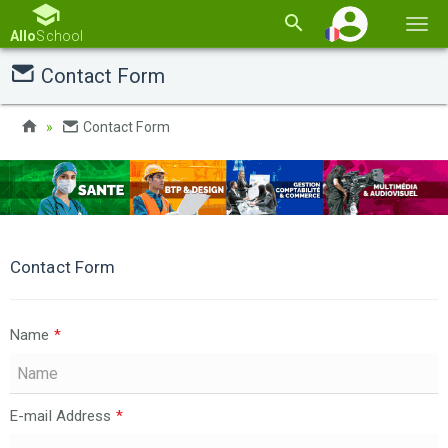
Basc
Allo
School
la
Contact Form
navi
Contact Form
Contact Form
Name
*
E-mail Address
*