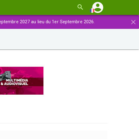
×
eptembre 2027 au lieu du 1er Septembre 2026.