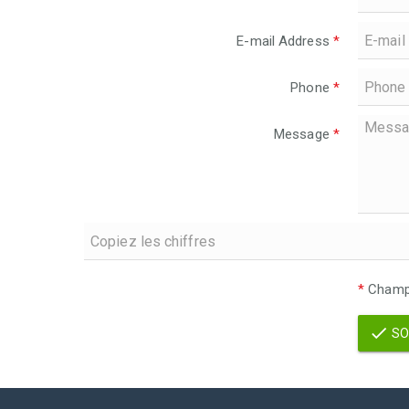
E-mail Address
*
Phone
*
Message
*
*
Champs
SO