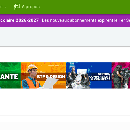
ce
A propos
colaire 2026-2027
: Les nouveaux abonnements expirent le 1er S