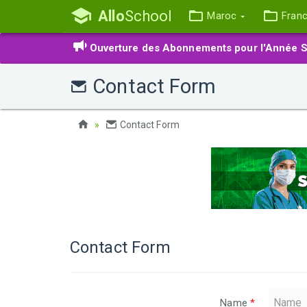
Allo
School
Maroc
Fran
Ouverture des Abonnements pour l'Année S
Contact Form
Contact Form
Contact Form
Name
*