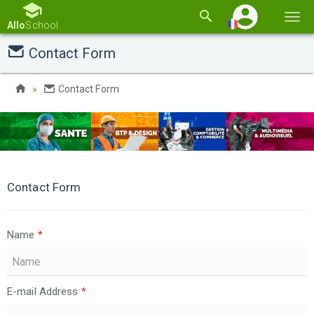
Basc
Allo
School
la
Contact Form
navi
Contact Form
Contact Form
Name
*
E-mail Address
*