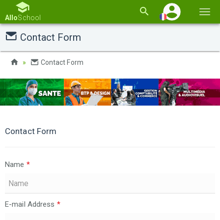
Basc
Allo
School
la
Contact Form
navi
Contact Form
Contact Form
Name
*
E-mail Address
*