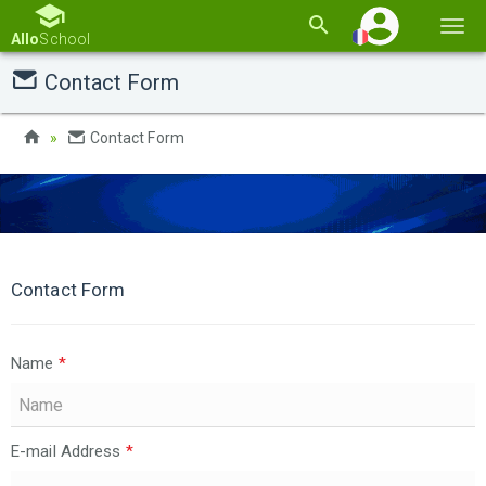
Basc
Allo
School
la
Contact Form
navi
Contact Form
Contact Form
Name
*
E-mail Address
*