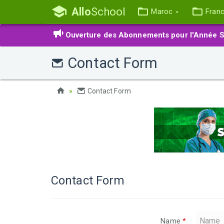
Allo
School
Maroc
Fran
Ouverture des Abonnements pour l'Année S
Contact Form
Contact Form
Contact Form
Name
*