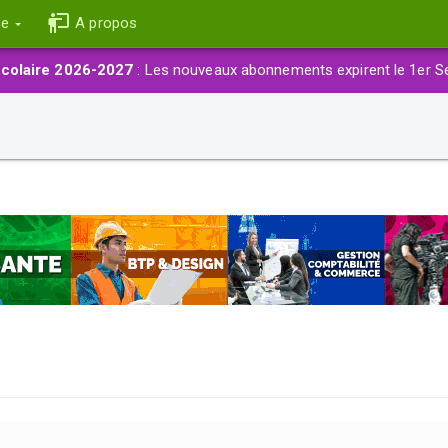
ce
A propos
colaire 2026-2027
: Les nouveaux abonnements expirent le 1er S