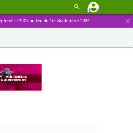
×
eptembre 2027 au lieu du 1er Septembre 2026.