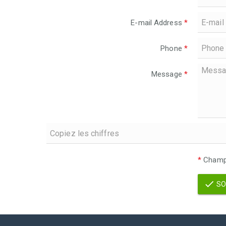
E-mail Address
*
Phone
*
Message
*
*
Champs
SO