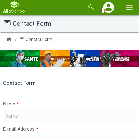
Basc
Allo
School
la
Contact Form
navi
Contact Form
Contact Form
Name
*
E-mail Address
*