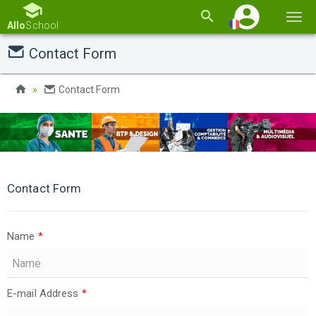
Basc
Allo
School
la
Contact Form
navi
Contact Form
Contact Form
Name
*
E-mail Address
*