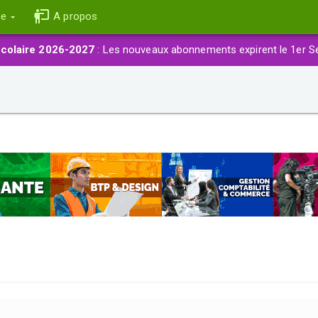
ce
A propos
colaire 2026-2027
: Les nouveaux abonnements expirent le 1er S