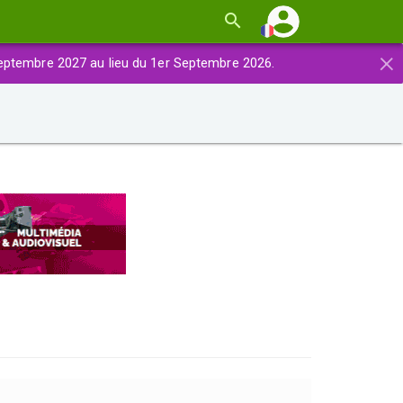
×
eptembre 2027 au lieu du 1er Septembre 2026.