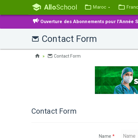
Allo
School
Maroc
Fran
Ouverture des Abonnements pour l'Année S
Contact Form
Contact Form
Contact Form
Name
*