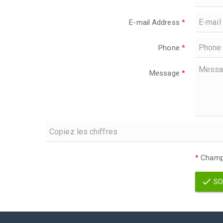
E-mail Address
*
Phone
*
Message
*
*
Champs
SO