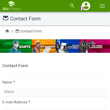
Basc
Allo
School
la
Contact Form
navi
Contact Form
Contact Form
Name
*
E-mail Address
*