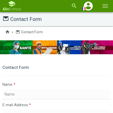
Basc
Allo
School
la
Contact Form
navi
Contact Form
Contact Form
Name
*
E-mail Address
*