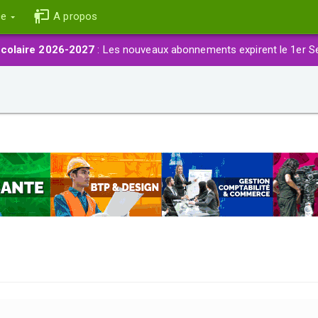
ce
A propos
colaire 2026-2027
: Les nouveaux abonnements expirent le 1er S