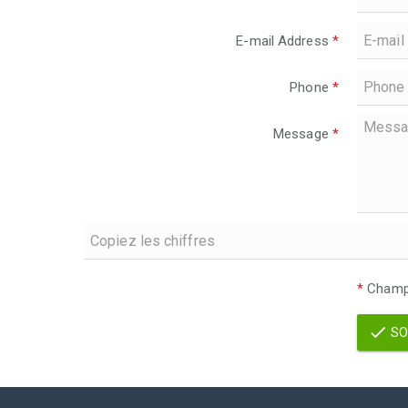
E-mail Address
*
Phone
*
Message
*
*
Champs
SO