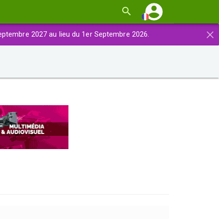
×
eptembre 2027 au lieu du 1er Septembre 2026.