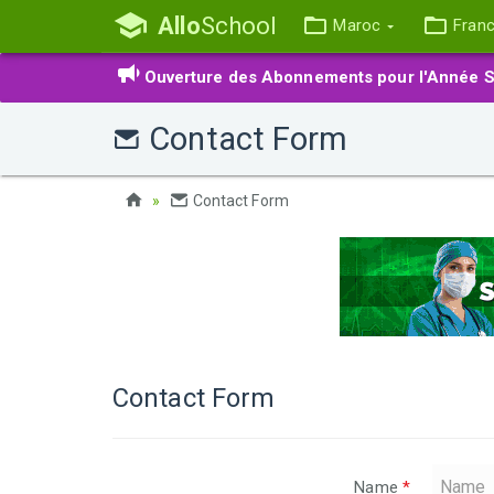
Allo
School
Maroc
Fran
Ouverture des Abonnements pour l'Année S
Contact Form
Contact Form
Contact Form
Name
*