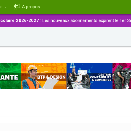
ce
A propos
colaire 2026-2027
: Les nouveaux abonnements expirent le 1er S