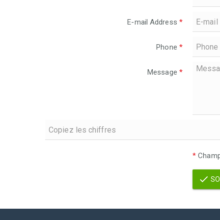
E-mail Address
*
Phone
*
Message
*
*
Champs
SO