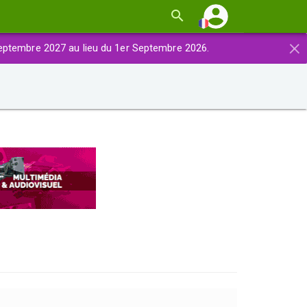
×
eptembre 2027 au lieu du 1er Septembre 2026.