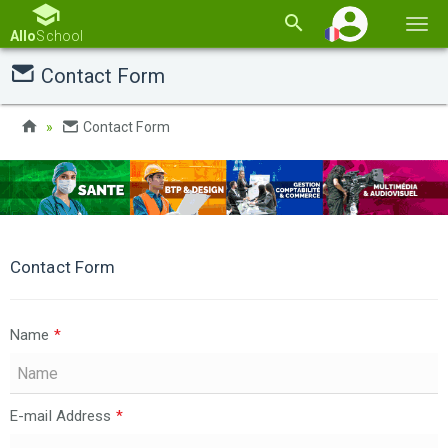
Basc
Allo
School
la
Contact Form
navi
Contact Form
Contact Form
Name
*
E-mail Address
*