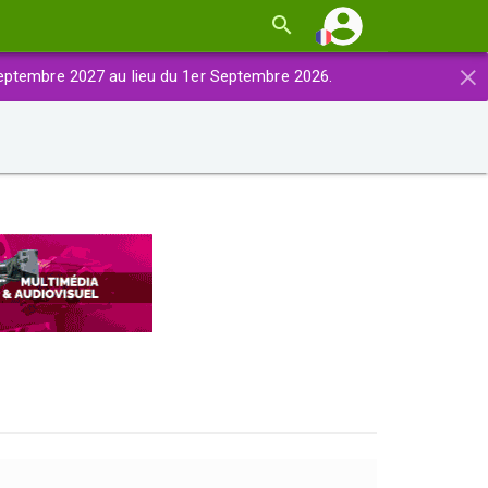
×
eptembre 2027 au lieu du 1er Septembre 2026.