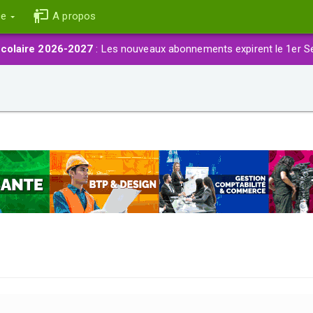
ce
A propos
colaire 2026-2027
: Les nouveaux abonnements expirent le 1er S