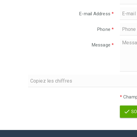
E-mail Address
*
Phone
*
Message
*
*
Champs
SO