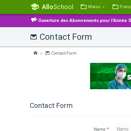
Allo
School
Maroc
Fran
Ouverture des Abonnements pour l'Année S
Contact Form
Contact Form
Contact Form
Name
*