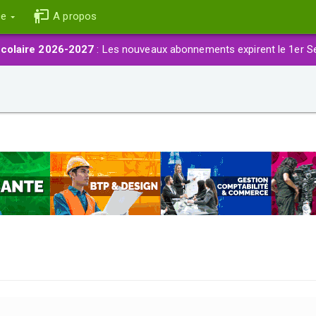
ce
A propos
colaire 2026-2027
: Les nouveaux abonnements expirent le 1er S