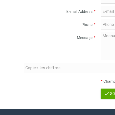
E-mail Address
*
Phone
*
Message
*
*
Champs
SO