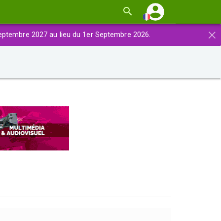
×
eptembre 2027 au lieu du 1er Septembre 2026.