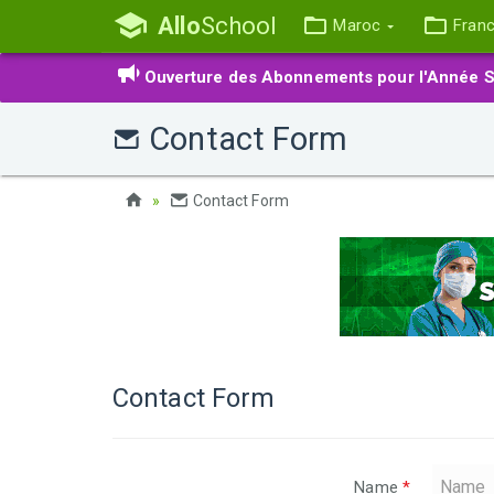
Allo
School
Maroc
Fran
Ouverture des Abonnements pour l'Année S
Contact Form
Contact Form
Contact Form
Name
*