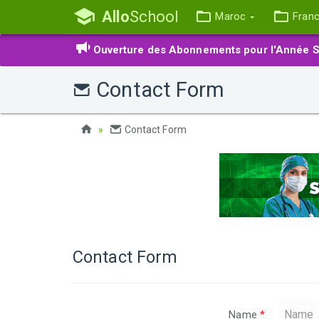
Allo
School
Maroc
Fran
Ouverture des Abonnements pour l'Année S
Contact Form
Contact Form
Contact Form
Name
*