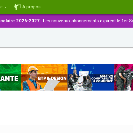
ce
A propos
colaire 2026-2027
: Les nouveaux abonnements expirent le 1er S