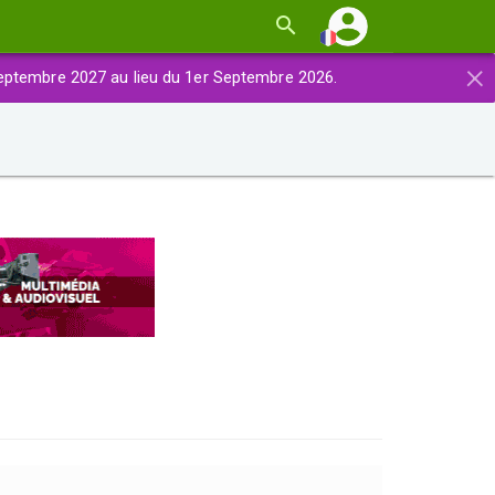
×
eptembre 2027 au lieu du 1er Septembre 2026.