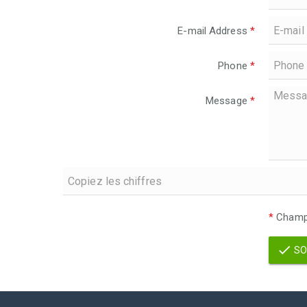
E-mail Address
*
Phone
*
Message
*
*
Champs
SO