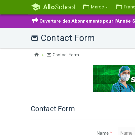
Allo
School
Maroc
Fran
Ouverture des Abonnements pour l'Année S
Contact Form
Contact Form
Contact Form
Name
*