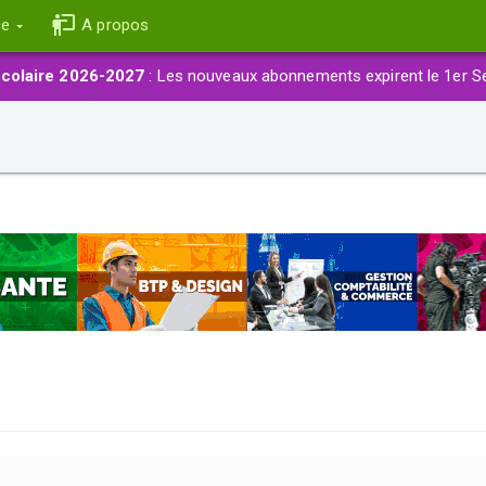
ce
A propos
colaire 2026-2027
: Les nouveaux abonnements expirent le 1er S