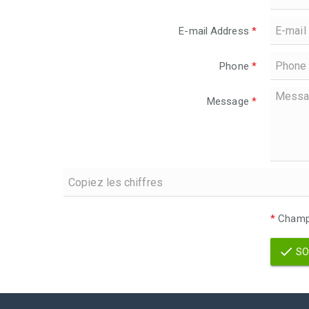
E-mail Address
*
Phone
*
Message
*
*
Champs
SO