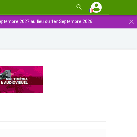
×
eptembre 2027 au lieu du 1er Septembre 2026.