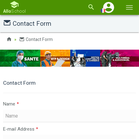
Basc
Allo
School
la
Contact Form
navi
Contact Form
Contact Form
Name
*
E-mail Address
*