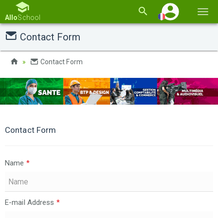
Basc
Allo
School
la
Contact Form
navi
Contact Form
Contact Form
Name
*
E-mail Address
*