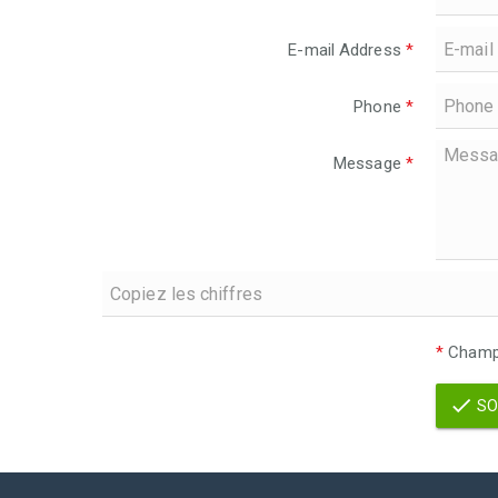
E-mail Address
*
Phone
*
Message
*
*
Champs
SO