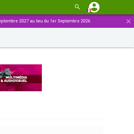
×
eptembre 2027 au lieu du 1er Septembre 2026.