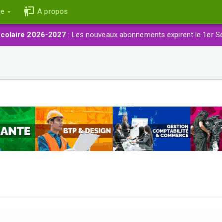
ce
A propos
colaire 2026-2027
: Les nouveaux abonnements expirent le 1er S