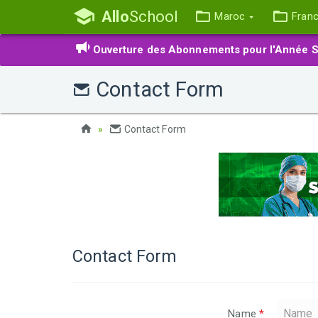
Allo
School
Maroc
Fran
Ouverture des Abonnements pour l'Année S
Contact Form
Contact Form
Contact Form
Name
*