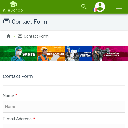
Basc
Allo
School
la
Contact Form
navi
Contact Form
Contact Form
Name
*
E-mail Address
*