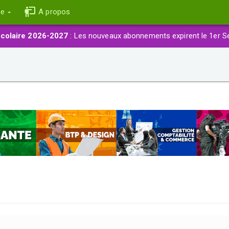
ce
A propos
colaire 2026-2027
: Les nouveaux abonnements expirent le 1er S