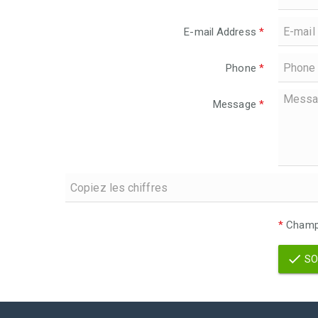
E-mail Address
*
Phone
*
Message
*
*
Champs
SO