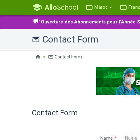
Allo
School
Maroc
Fran
Ouverture des Abonnements pour l'Année S
Contact Form
Contact Form
Contact Form
Name
*