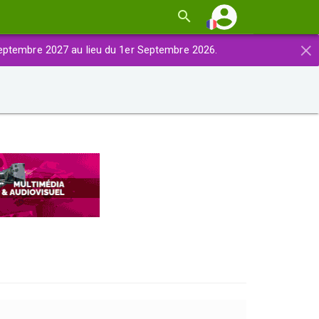
×
eptembre 2027 au lieu du 1er Septembre 2026.