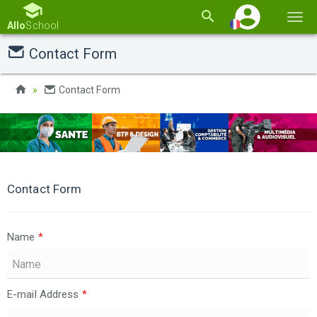
Basc
Allo
School
la
Contact Form
navi
Contact Form
Contact Form
Name
*
E-mail Address
*