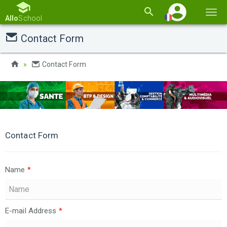
Basc
Allo
School
la
Contact Form
navi
Contact Form
Contact Form
Name
*
E-mail Address
*