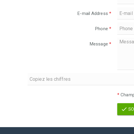
E-mail Address
*
Phone
*
Message
*
*
Champs
SO