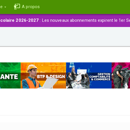
ce
A propos
colaire 2026-2027
: Les nouveaux abonnements expirent le 1er S