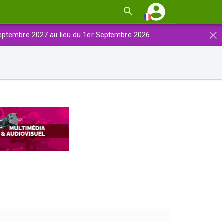
×
eptembre 2027 au lieu du 1er Septembre 2026.