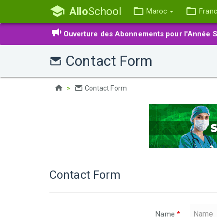
Allo
School
Maroc
Fran
Ouverture des Abonnements pour l'Année S
Contact Form
Contact Form
Contact Form
Name
*