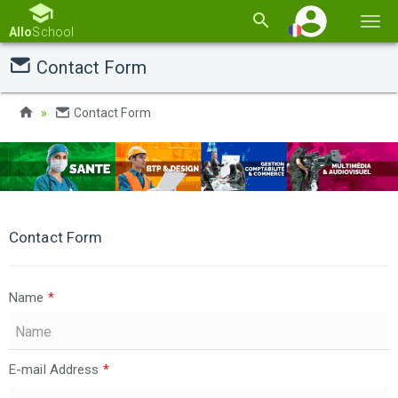
Basc
Allo
School
la
Contact Form
navi
Contact Form
Contact Form
Name
*
E-mail Address
*