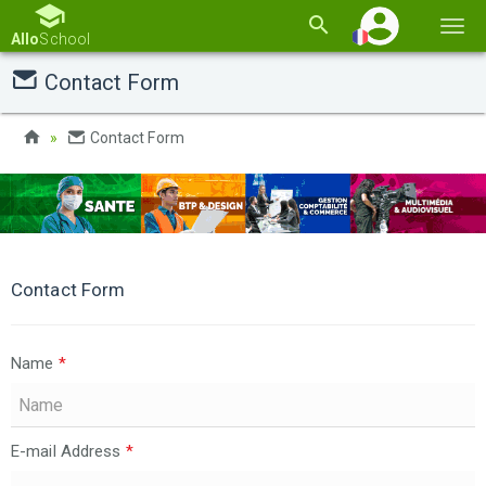
Basc
Allo
School
la
Contact Form
navi
Contact Form
Contact Form
Name
*
E-mail Address
*