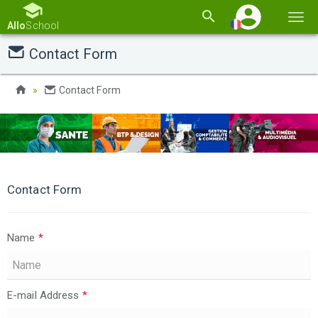
Basc
Allo
School
la
Contact Form
navi
Contact Form
Contact Form
Name
*
E-mail Address
*