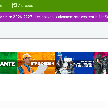
ce
A propos
colaire 2026-2027
: Les nouveaux abonnements expirent le 1er S