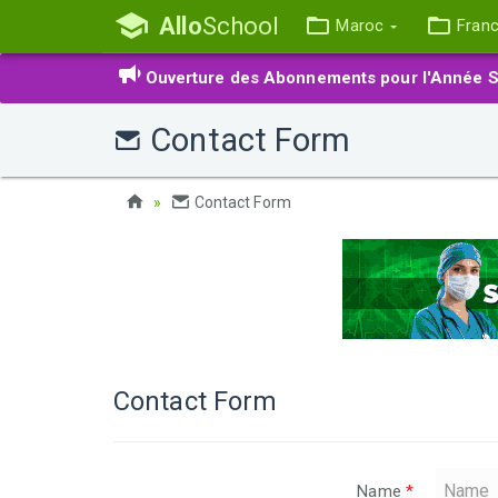
Allo
School
Maroc
Fran
Ouverture des Abonnements pour l'Année S
Contact Form
Contact Form
Contact Form
Name
*