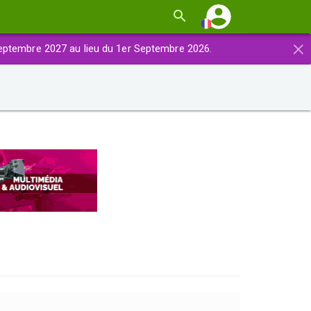
×
eptembre 2027 au lieu du 1er Septembre 2026.