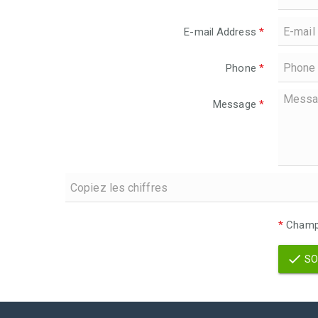
E-mail Address
*
Phone
*
Message
*
*
Champs
SO