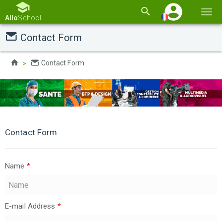
Basc
Allo
School
la
Contact Form
navi
Contact Form
Contact Form
Name
*
E-mail Address
*