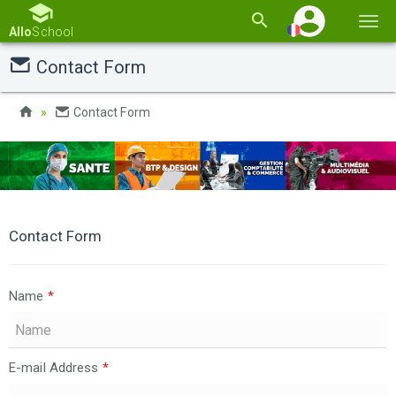
Basc
Allo
School
la
Contact Form
navi
Contact Form
Contact Form
Name
*
E-mail Address
*