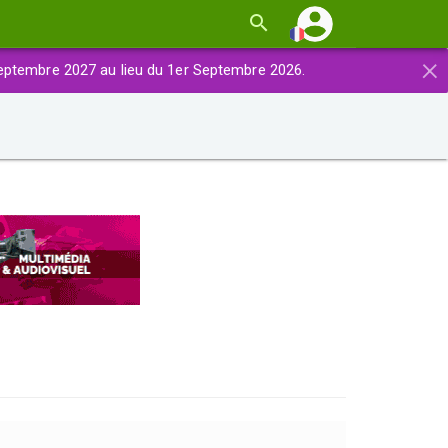
×
eptembre 2027 au lieu du 1er Septembre 2026.