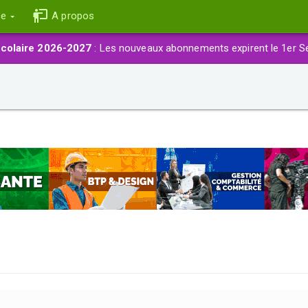
ce
A propos
colaire 2026-2027
: Les nouveaux abonnements expirent le 1er S