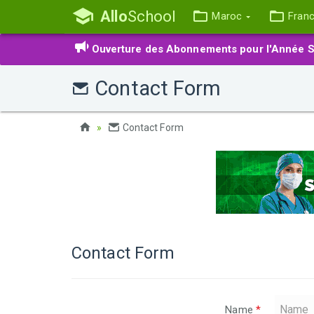
Allo
School
Maroc
Fran
Ouverture des Abonnements pour l'Année S
Contact Form
Contact Form
Contact Form
Name
*