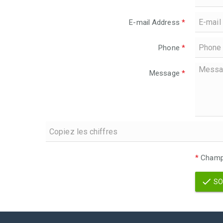
E-mail Address
*
Phone
*
Message
*
*
Champs
SO