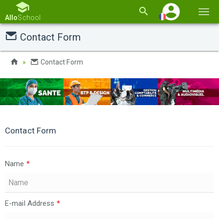
Basc
Allo
School
la
Contact Form
navi
Contact Form
Contact Form
Name
*
E-mail Address
*