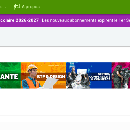
ce
A propos
colaire 2026-2027
: Les nouveaux abonnements expirent le 1er S