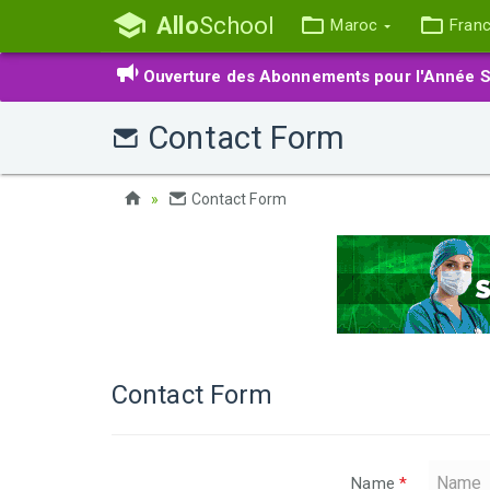
Allo
School
Maroc
Fran
Ouverture des Abonnements pour l'Année S
Contact Form
Contact Form
Contact Form
Name
*