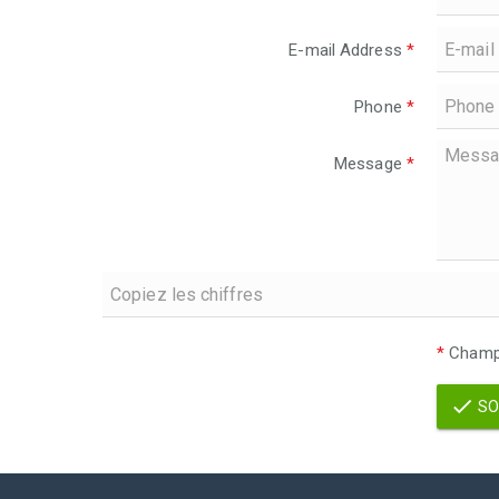
E-mail Address
*
Phone
*
Message
*
*
Champs
SO