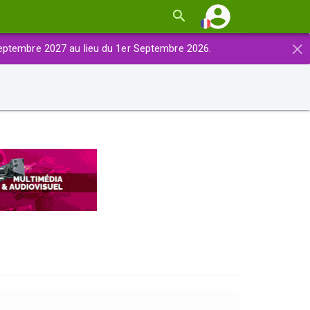
×
eptembre 2027 au lieu du 1er Septembre 2026.