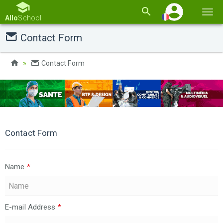
Basc
Allo
School
la
Contact Form
navi
Contact Form
Contact Form
Name
*
E-mail Address
*