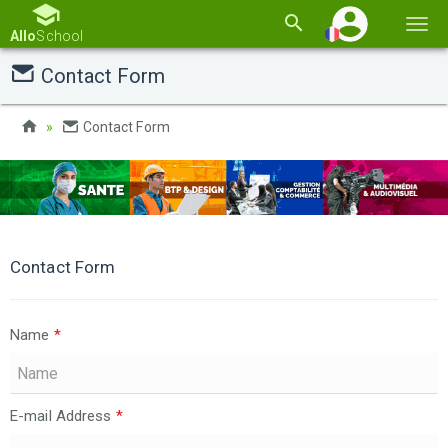
Basc
Allo
School
la
Contact Form
navi
Contact Form
Contact Form
Name
*
E-mail Address
*