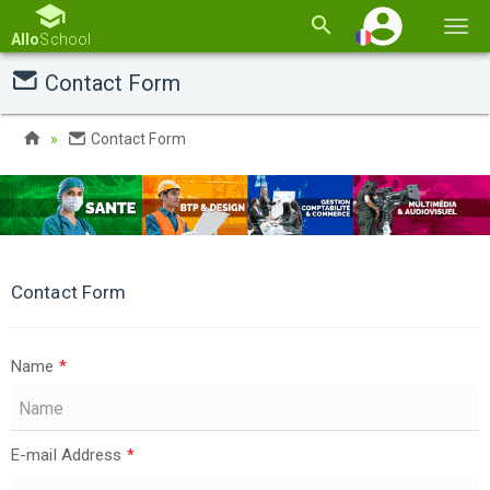
Basc
Allo
School
la
Contact Form
navi
Contact Form
Contact Form
Name
*
E-mail Address
*