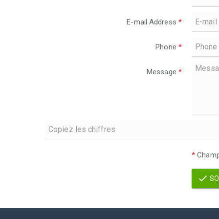
E-mail Address
*
Phone
*
Message
*
*
Champs
SO