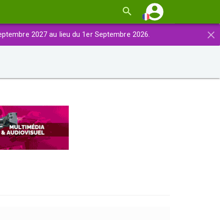
×
eptembre 2027 au lieu du 1er Septembre 2026.