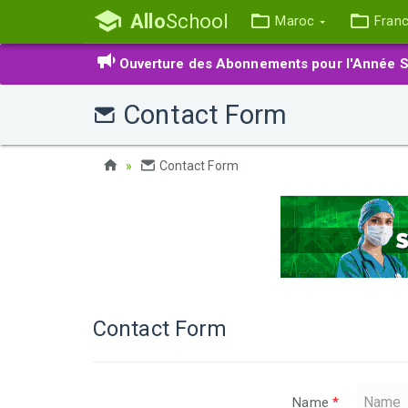
Allo
School
Maroc
Fran
Ouverture des Abonnements pour l'Année S
Contact Form
Contact Form
Contact Form
Name
*