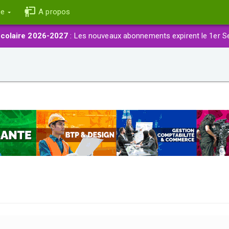
ce
A propos
colaire 2026-2027
: Les nouveaux abonnements expirent le 1er S