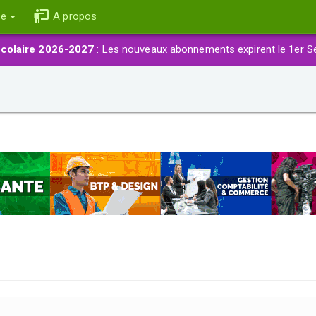
ce
A propos
colaire 2026-2027
: Les nouveaux abonnements expirent le 1er S