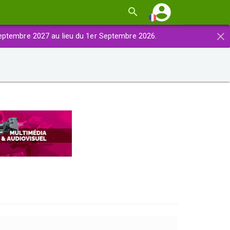
×
eptembre 2027 au lieu du 1er Septembre 2026.