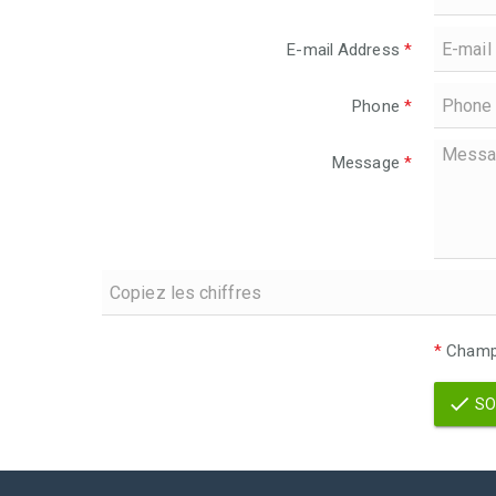
E-mail Address
*
Phone
*
Message
*
*
Champs
SO