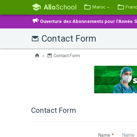
Allo
School
Maroc
Fran
Ouverture des Abonnements pour l'Année S
Contact Form
Contact Form
Contact Form
Name
*