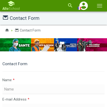
Basc
Allo
School
la
Contact Form
navi
Contact Form
Contact Form
Name
*
E-mail Address
*