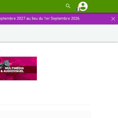
×
eptembre 2027 au lieu du 1er Septembre 2026.