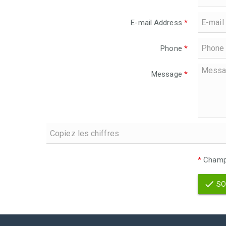
E-mail Address
*
Phone
*
Message
*
*
Champs
SO