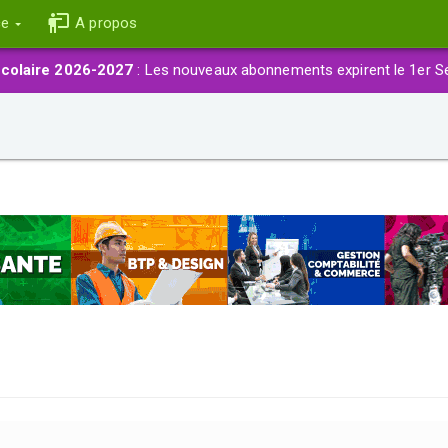
ce
A propos
colaire 2026-2027
: Les nouveaux abonnements expirent le 1er S