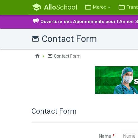
Allo
School
Maroc
Fran
Ouverture des Abonnements pour l'Année S
Contact Form
Contact Form
Contact Form
Name
*