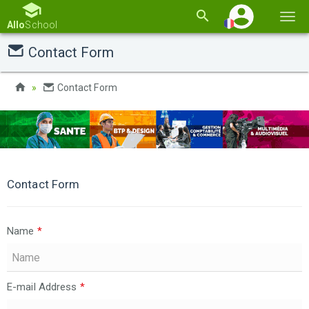
Basc
Allo
School
la
Contact Form
navi
Contact Form
Contact Form
Name
*
E-mail Address
*