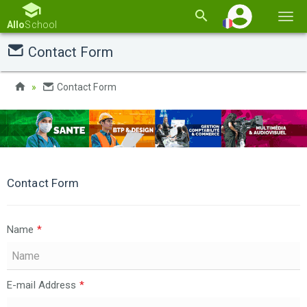
Basc
Allo
School
la
Contact Form
navi
Contact Form
Contact Form
Name
*
E-mail Address
*