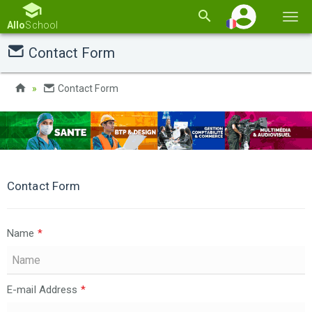
Basc
Allo
School
la
Contact Form
navi
Contact Form
Contact Form
Name
*
E-mail Address
*