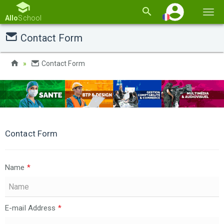
Basc
Allo
School
la
Contact Form
navi
Contact Form
Contact Form
Name
*
E-mail Address
*